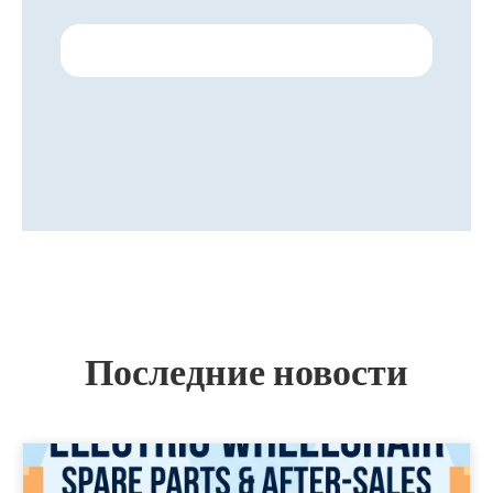
Больше
еана.
ора
еляем
,
GA.
Последние новости
ы