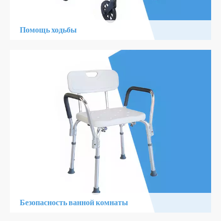
Помощь ходьбы
1. Легкий, легко носить
2. крепкая, надежная помощь для повседневной
деятельности
3. Регулируемый дизайн, подходящий для разных
пользователей
Узнать Больше
Безопасность ванной комнаты
1. Слиппези устойчивая, дополнительная безопасность