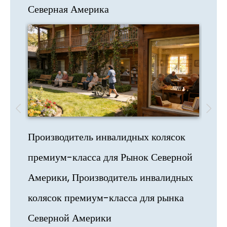
Северная Америка
Амер
Производитель инвалидных колясок
Серв
и
премиум-класса для
Рынок Северной
конс
Америки, Производитель инвалидных
дист
колясок премиум-класса для рынка
Больш
Северной Америки