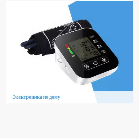
2. Регулируемый дизайн, пользовательский
3. Портативный, легкий, легко носить
Узнать Больше
Электроника по дому
1. удобный интерфейс, простое использование
2. Точное измерение, быстрое обратная связь
3. Портативный, гурдиан личного здоровья в любом месте
БОЛЕЕ
Узнать Больше