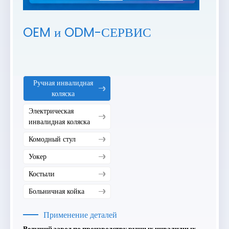
OEM и ODM-СЕРВИС
Ручная инвалидная
коляска
Электрическая
инвалидная коляска
Комодный стул
Уокер
Костыли
Больничная койка
Применение деталей
Ведущий завод по производству ручных инвалидных