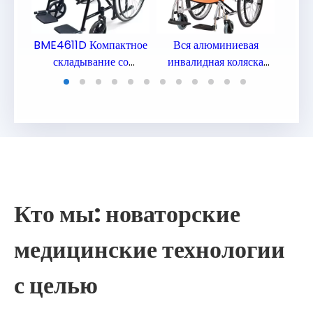
ная
BME4611D Компактное
Вся алюминиевая
А
а Fat
складывание со
инвалидная коляска
мног
съемной подставкой для
местности
высо
дние
ног и индивидуальным
инв
ая
логотипом для
инв
оптовиков по всему
миру
Кто мы: новаторские
медицинские технологии
с целью