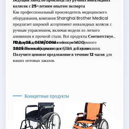
колясок с 25-летним опытом экспорта
Как профессиональный производитель медицинского
оборудования, компания Shanghai Brother Medical
предлагает широкий ассортимент инвалидных колясок с
ручным управлением, включая модели из легкого
алюминия и прочной стали. Все продукты
Соответствует
FDA и CE
Поддержка OEM/ODM
для обеспечения беспрепятственного
с низким MOQ.
таможенного оформления в США и Европе.
2026 Полный каталог
доступен для скачивания.
Получите ценовое предложение в течение 12 часов
для
ваших оптовых заказов.
Конкретные продукты